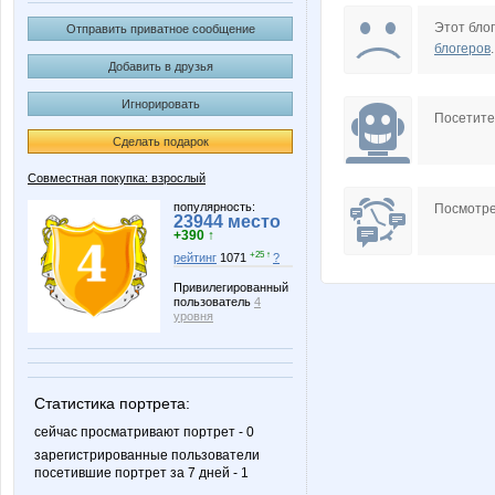
Wine
Your
Этот блог
Отправить приватное сообщение
блогеров
.
Добавить в друзья
Игнорировать
tata2000
маняш
Посетит
Сделать подарок
Совместная покупка: взрослый
Екатерина Седова
Катюли
популярность:
Посмотре
23944 место
+390 ↑
+25 ↑
рейтинг
1071
?
Привилегированный
пользователь
4
уровня
Статистика портрета:
сейчас просматривают портрет - 0
зарегистрированные пользователи
посетившие портрет за 7 дней - 1