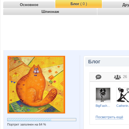
Блог
( 0 )
Основное
Др
Шпионаж
Блог
26
BigFashion
Ca
Посмотреть ещё
Портрет заполнен на 64 %